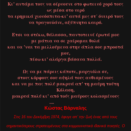
Κι’ αντάμα τους να σέρνουνε στο φωτεινό χορό τους
ως μέσα στο νερό
τα ερημικά χιονόσπιτα-κι’ αυτά μες στ᾿ όνειρό τους
να τραγουδάνε, αξύπνητα καιρό.
Έτσι να στέκω, θάλασσα, παντοτεινέ έρωτά μου
με μάτια να σε χαίρομαι θολά
και να ’ναι τα μελλούμενα στην άπλα σου μπροστά
μου,
πίσω κι’ αλάργα βάσανα πολλά.
Ως να με πάρεις κάποτε, μαργιόλα συ,
στους κόρφους σου αψηλά τους ανθισμένους
και να με πας πολύ μακρυά απ’ τη μαύρη τούτη
Κόλαση,
μακρυά πολύ κι’ από τούς μαύρους κολασμένους
....
Κώστας Βάρναλης
Στις 16 του Δεκέμβρη 1974, έφυγε απ’ την ζωή ένας από τους
σημαντικότερους στρατευμένους στα κομμουνιστικά ιδανικά ποιητές. Ο