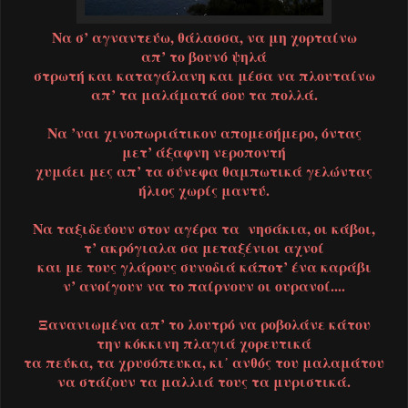
Να σ’ αγναντεύω, θάλασσα, να μη χορταίνω
απ’ το βουνό ψηλά
στρωτή και καταγάλανη και μέσα να πλουταίνω
απ’ τα μαλάματά σου τα πολλά.
Να ’ναι χινοπωριάτικον απομεσήμερο, όντας
μετ’ άξαφνη νεροποντή
χυμάει μες απ’ τα σύνεφα θαμπωτικά γελώντας
ήλιος χωρίς μαντύ.
Να ταξιδεύουν στον αγέρα τα νησάκια, οι κάβοι,
τ’ ακρόγιαλα σα μεταξένιοι αχνοί
και με τους γλάρους συνοδιά κάποτ’ ένα καράβι
ν’ ανοίγουν να το παίρνουν οι ουρανοί....
Ξανανιωμένα απ’ το λουτρό να ροβολάνε κάτου
την κόκκινη πλαγιά χορευτικά
τα πεύκα, τα χρυσόπευκα, κι᾿ ανθός του μαλαμάτου
να στάζουν τα μαλλιά τους τα μυριστικά.