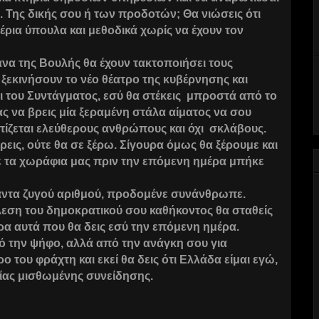
. Της δικής σου ή των προδοτών; Θα νιώσεις ότι
έρια ύπουλα και μεθοδικά χωρίς να έχουν τον
να της Βουλής θα έχουν τακτοποιήσει τους
ξεκινήσουν το νέο θέατρο της κυβέρνησης και
ι του Συντάγματος, εσύ θα στέκεις μπροστά από το
ς να βρεις μία ξεραμένη στάλα αίματος να σου
πίζεται ελεύθερους ανθρώπους και όχι σκλάβους.
ρεις, ούτε θα σε ξέρω. Σίγουρα όμως θα ξέρουμε και
ζε τα χωράφια μας πριν την επόμενη ημέρα μπήκε
.
άντα ζυγού αριθμού, προδομένε συνάνθρωπε.
λεση του δημοκρατικού σου καθήκοντος θα σταθείς
ρα αυτά που θα δεις εσύ την επόμενη ημέρα.
πό την ψήφο, αλλά από την ανάγκη σου για
ρο του φράχτη και εκεί θα δεις ότι Ελλάδα είμαι εγώ,
ησίας μισθωμένης συνείδησης.