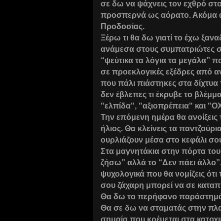
σε δω να ψάχνεις τον εχθρό στο
προσπερνά ως αόρατο. Ακόμα αυ
Προδοσίας.
Ξέρω τι θα δω γιατί το έχω ξανα
ανάμεσα στους συμπατριώτες σο
“ψεύτικα τα λόγια τα μεγάλα” π
σε προεκλογικές εξέδρες από α
που πάλι πιάστηκες στα δίχτυα
δεν έβλεπες τι έκρυβε το βλέμμ
"ελπίδα", "αξιοπρέπεια" και "ΟΧ
Την επόμενη ημέρα θα ανοίξεις 
ήλιος. Θα κλείνεις τα παντζούρι
ουρλιάζουν μέσα στο κεφάλι σο
Στα μαγνητάκια στην πόρτα του
ζήσω” αλλά το “Δεν πάει άλλο”
ψυχολογικά που θα νομίζεις ότι
σου ζάχαρη μπορεί να σε καταπι
Θα δω το περήφανο παράστημά 
Θα σε δω να σταματάς στην πλατ
σημαία που κρέμεται στα κατοχ