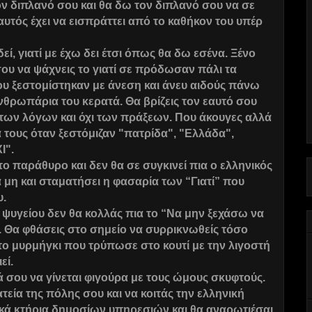
ν διπλανό σου και θα δω τον διπλανό σου να σε
τός έχει να εισπράττει από το καθήκον του υπέρ
δεί, γιατί με έχω δει έτσι όπως θα δω εσένα. Ξένο
υ να ψάχνεις το γιατί σε πρόδωσαν πάλι τα
ου ξεστομίστηκαν με άνεση και άνευ αιδούς πάνω
νθρωπάρια του κερατά. Θα βρίζεις τον εαυτό σου
 των λόγων και όχι των πράξεων. Που άκουγες αλλά
α τους όταν ξεστόμιζαν "πατρίδα", "Ελλάδα",
Ι".
το παράθυρο και δεν θα σε συγκινεί πια ο ελληνικός
α μη και σταματήσει η φασαρία των “Γιατί” που
υ.
 ψυγείου δεν θα κολλάς πια το “Να μην ξεχάσω να
. Θα φθάσεις στο σημείο να συρρικνωθείς τόσο
 το μυρμήγκι που τρύπωσε στο κουτί με την λιγοστή
εί.
σου να γίνεται φιγούρα με τους ώμους σκυφτούς.
εία της πόλης σου και να κοιτάς την ελληνική
ικά κτήρια δημοσίων υπηρεσιών και θα αναρωτιέσαι