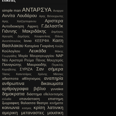
ετικετες
ΑΝΤΑΡΣΥΑ
simple man
Αναρχια
Αννίτα Λουδάρου
Αρης Βελουχιωτης
Αριστερα
Αρης Χατζηστεφανου
Γ.ΔελαστΊκ
Αυτοδιοικηση
Αφρικη
Γιάννης Μακριδάκης
Δημήτρης
Αργυρός
Δημήτρης Κουφοντίνας
Θάνος
Καιτη
Ιονιο
ΚΕΕΡΦΑ
Ανεστόπουλος
Βασιλακου
Κατερίνα Γκαράνη
Κούβα
Λευκάδα
Κούλογλου
Μάκης
ΝΑΡ
Μαρία Μαυρογεωργίου
Γεωργιάδης
Νέο Αριστερό Ρεύμα
Πάνος Μουχτερός
Παναγιώτης Μαυροειδής
Περικλής
Σαν σήμερα
ΣΥΡΙΖΑ
Κοροβέσης
Τάσος Κατιντσάρος
Χρόνης Μίσσιος
αναπηρία
αδεσποτα
αθλητισμος
ανθρωπινα δικαιωματα
αρθρογραφια
βιβλιο
γυναίκα
δημοκρατια
διάστημα
εθελοντισμός
επανάσταση
επιστημη
ελλαδα
ζωγραφικη
θαλασσα
θεατρο
κινήματα
κοινωνια
κρίση
λατινικη
κοσμος
αμερικη
μεταναστες
μουσικη