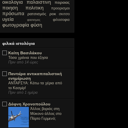
οικολογια
παλαιστινη
πειραιας
ποιηση
πολιτικη
προορισμοι
πρόσωπα
ρατσισμός
ροκ
σκιτσο
υγεία
φιλοσοφια
φασισμος
φωτογραφία
φύση
φιλικά ιστολόγια
Καίτη Βασιλάκου
Τόσα χρόνια που έζησα
Πριν από 14 ώρες
Παντιέρα αντικαπιταλιστική
ενημέρωση
ΑΝΤΑΡΣΥΑ: Κάτω τα χέρια από
το Κασμίρ!
Πριν από 1 ημέρα
Δάφνη Χρονοπούλου
Άλλος βοριάς στη
Μύκονο άλλος στο
Πόρτο Γερμενό;