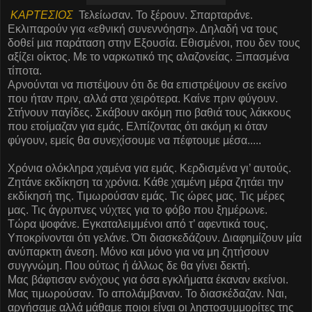
ΚΑΡΤΕΣΙΟΣ
Τελείωσαν. Το ξέρουν. Σπαρταράνε.
Εκλιπαρούν για «εθνική συνεννόηση». Δηλαδή να τους
δοθεί μια παράταση στην Εξουσία. Εθισμένοι, που δεν τους
αξίζει οίκτος. Με το ναρκωτικό της αλαζονείας. Ξιπασμένα
τίποτα.
Αρνούνται να πιστέψουν ότι δε θα επιστρέψουν σε εκείνο
που ήταν πριν, αλλά στα χειρότερα. Καίνε πριν φύγουν.
Στήνουν παγίδες. Σκάβουν ακόμη πιο βαθιά τους λάκκους
που ετοίμαζαν για εμάς. Ελπίζοντας ότι ακόμη κι όταν
φύγουν, εμείς θα συνεχίσουμε να πέφτουμε μέσα.....
Χρόνια ολόκληρα χαμένα για εμάς. Κερδισμένα γι’ αυτούς.
Ζητάνε εκδίκηση τα χρόνια. Κάθε χαμένη μέρα ζητάει την
εκδίκησή της. Τιμωρούσαν εμάς. Τις ώρες μας. Τις μέρες
μας. Τις άγρυπνες νύχτες για το φόβο που ξημέρωνε.
Τώρα ψοφάνε. Εγκαταλειμμένοι από τ’ αφεντικά τους.
Υποκρίνονται ότι γελάνε. Ότι διασκεδάζουν. Διαφημίζουν μία
ανύπαρκτη άνεση. Μόνο και μόνο για να μη ζητήσουν
συγγνώμη. Που ούτως ή άλλως δε θα γίνει δεκτή.
Μας βάφτισαν ενόχους για όσα εγκλήματα έκαναν εκείνοι.
Μας τιμωρούσαν. Το απολάμβαναν. Το διασκέδαζαν. Ναι,
αργήσαμε αλλά μάθαμε ποιοι είναι οι ληστοσυμμορίτες της