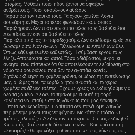
Ιστορίας. Μάθαμε ποιοι ηδονίζονται να σφάζουν
ανθρώπους. Ποιοι σκοτώνουν αθώους.
Παρατηρώ τον πανικό τους. Τα έχουν χαμένα. Λόγια
ασυνάρτητα. Μέχρι το τέλος φωνάζουν «εσύ φταις».
Παραληρούν. Δεν πίστευαν ότι το τέλος τους θα έρθει έτσι.
Δεν πίστευαν καν ότι θα έρθει το τέλος.
Παρ’ όλα αυτά, ας το παραδεχτούμε. Δεν κερδίσαμε εμείς. Δε
δώσαμε ούτε έναν αγώνα. Τελειώνουν με εντολή άνωθεν.
Όπως κάθε φυτεμένο καθεστώς. Η σύμβαση έργου τους
έληξε. Απολύονται και αυτοί. Τόσο αδιάβαστοι, μικροί κι
ανόητοι που πίστευαν ότι θα αποτελέσουν την εξαίρεση στο
νόμο του ρουφιάνου που δεν τον αγαπάει κανείς.
Ζητάνε εκδίκηση τα χαμένα χρόνια, οι μέρες της ταπείνωσής
μας, οι ώρες που τα κεφάλια ήταν σκυφτά και τα χέρια
χωμένα σε άδειες τσέπες. Έχουμε χρέος να εκδικηθούμε για
όλα τα χαμένα. Αν δεν το πράξουμε κι αυτή τη φορά,
καλύτερα να μπούμε στους λάκκους που μας έσκαψαν.
Τίποτα δεν κερδίσαμε. Για τίποτα δεν παλέψαμε. Απλώς
περιμέναμε μόνοι τους να φύγουν. Με κάποιο τρόπο. Ο
τρόπος πλησιάζει. Αν δεν τον αρπάξουμε, θα μας εκδικηθεί.
Και αυτός, θα έχει κάθε δίκιο να το κάνει. Και μετά σιωπή…
«Σκασμός!» θα φωνάξει η αθλιότητα. «Στους λάκκους σας