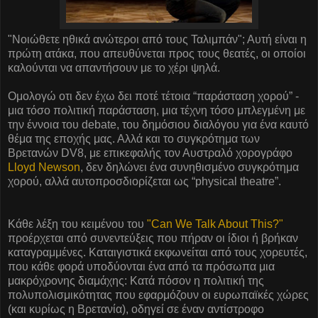
"Νοιώθετε ηθικά ανώτεροι από τους Ταλιμπάν"; Αυτή είναι η
πρώτη ατάκα, που απευθύνεται προς τους θεατές, οι οποίοι
καλούνται να απαντήσουν με το χέρι ψηλά.
Ομολογώ οτι δεν έχω δει ποτέ τέτοια “παράσταση χορού” -
μια τόσο πολιτική παράσταση, μια τέχνη τόσο μπλεγμένη με
την έννοια του debate, του δημόσιου διαλόγου για ένα καυτό
θέμα της εποχής μας. Αλλά και το συγκρότημα των
Βρετανών DV8, με επικεφαλής τον Αυστραλό χορογράφο
Lloyd Newson
, δεν δηλώνει ένα συνηθισμένο συγκρότημα
χορού, αλλά αυτοπροσδιορίζεται ως “physical theatre”.
Κάθε λέξη του κειμένου του
"Can We Talk About This?"
προέρχεται από συνεντεύξεις που πήραν οι ίδιοι ή βρήκαν
καταγραμμένες. Καταιγιστικά εκφωνείται από τους χορευτές,
που κάθε φορά υποδύονται ένα από τα πρόσωπα μια
μακρόχρονης διαμάχης: Κατά πόσον η πολιτική της
πολυπολισμικότητας που εφαρμόζουν οι ευρωπαϊκές χώρες
(και κυρίως η Βρετανία), οδηγεί σε έναν αντίστροφο