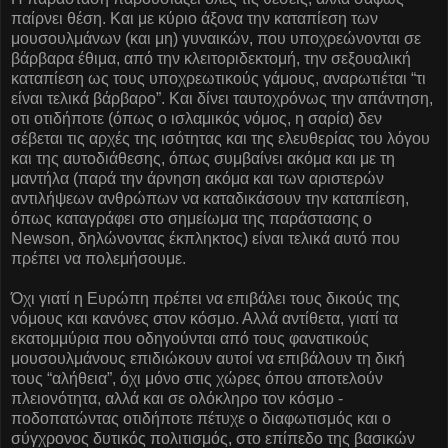
παίρνει θέση. Και με κύριο άξονα την καταπίεση των
μουσουλμάνων (και μη) γυναικών, που υποχρεώνονται σε
βάρβαρα έθιμα, από την κλειτοριδεκτομή, την σεξουαλική
καταπίεση ως τους υποχρεωτικούς γάμους, αναρωτιέται “τι
είναι τελικά βάρβαρο”. Και δίνει ταυτοχρόνως την απάντηση,
οτι οτιδήποτε (όπως ο ισλαμικός νόμος, η σαρία) δεν
σέβεται τις αρχές της ισότητας και της ελευθερίας του λόγου
και της αυτοδιάθεσης, όπως συμβαίνει ακόμα και με τη
μαντήλα (παρά την άρνηση ακόμα και των αριστερών
αντιλήψεων ανθρώπων να καταδικάσουν την καταπίεση,
όπως καταγράφει στο σημείωμα της παράστασης ο
Newson, δηλώνοντας έκπληκτος) είναι τελικά αυτό που
πρέπει να πολεμήσουμε.
Όχι γιατί η Ευρώπη πρέπει να επιβάλει τους δικούς της
νόμους και κανόνες στον κόσμο. Αλλά αντίθετα, γιατί τα
εκατομμύρια που οδηγούνται από τους φανατικούς
μουσουλμάνους επιδιώκουν αυτοί να επιβάλουν τη δική
τους “αλήθεια”, όχι μόνο στις χώρες όπου αποτελούν
πλειονότητα, αλλά και σε ολόκληρο τον κόσμο -
ποδοπατώντας οτιδήποτε πέτυχε ο διαφωτισμός και ο
σύγχρονος δυτικός πολιτισμός, στο επίπεδο της βασικών