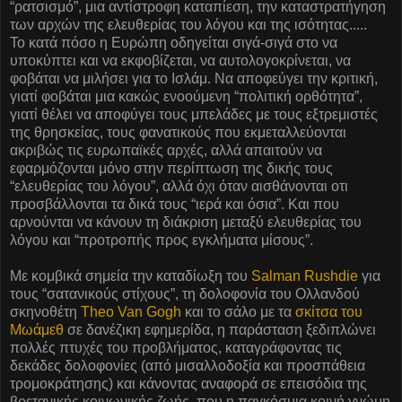
“ρατσισμό”, μια αντίστροφη καταπίεση, την καταστρατήγηση
των αρχών της ελευθερίας του λόγου και της ισότητας.....
Το κατά πόσο η Ευρώπη οδηγείται σιγά-σιγά στο να
υποκύπτει και να εκφοβίζεται, να αυτολογοκρίνεται, να
φοβάται να μιλήσει για το Ισλάμ. Να αποφεύγει την κριτική,
γιατί φοβάται μια κακώς ενοούμενη “πολιτική ορθότητα”,
γιατί θέλει να αποφύγει τους μπελάδες με τους εξτρεμιστές
της θρησκείας, τους φανατικούς που εκμεταλλεύονται
ακριβώς τις ευρωπαϊκές αρχές, αλλά απαιτούν να
εφαρμόζονται μόνο στην περίπτωση της δικής τους
“ελευθερίας του λόγου”, αλλά όχι όταν αισθάνονται οτι
προσβάλλονται τα δικά τους “ιερά και όσια”. Και που
αρνούνται να κάνουν τη διάκριση μεταξύ ελευθερίας του
λόγου και “προτροπής προς εγκλήματα μίσους”.
Με κομβικά σημεία την καταδίωξη του
Salman Rushdie
για
τους “σατανικούς στίχους”, τη δολοφονία του Ολλανδού
σκηνοθέτη
Theo Van Gogh
και το σάλο με τα
σκίτσα του
Μωάμεθ
σε δανέζικη εφημερίδα, η παράσταση ξεδιπλώνει
πολλές πτυχές του προβλήματος, καταγράφοντας τις
δεκάδες δολοφονίες (από μισαλλοδοξία και προσπάθεια
τρομοκράτησης) και κάνοντας αναφορά σε επεισόδια της
βρετανικής κοινωνικής ζωής, που η παγκόσμια κοινή γνώμη