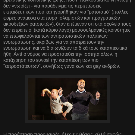
δεν γνωρίζει - για παράδειγμα τις περιπτώσεις
εκπαιδευτικών που κατηγορήθηκαν για “ρατσισμό” (πολλές
φορές ανάμεσα στα πυρά ισλαμιστών και πραγματικών
ακροδεξιών ρατσιστών), όταν επέμεναν οτι στα σχολεία τους
δεν έπρεπε οι (κατά κύριο λόγο) μουσουλμανικές κοινότητες
να επωφελούνται των αντιρατσιστικών πολιτικών
ενσωμάτωσης, ακριβώς για να αποτρέπουν την
ενσωμάτωση και να διαιωνίζουν τα δικά τους καταπιεστικά
ήθη. Αντί ο νόμος να προστατεύει την ισότητα όλων, η
κατάχρηση του ευνοεί την καταπίεση των πιο
"απροστάτευτων", συνήθως γυναικών και gay ανδρών.
Η παράσταση παρουσιάζει όλες τις θέσεις, αλλά σαφώς