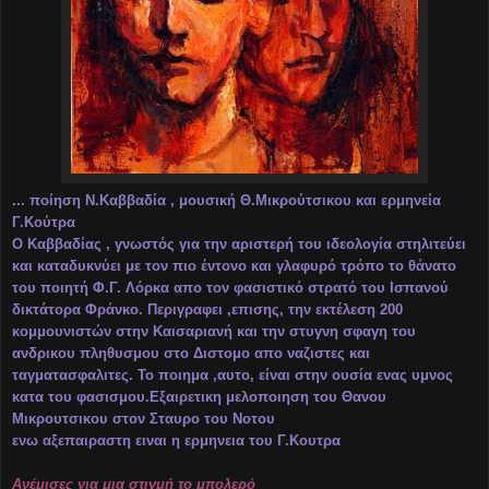
... ποίηση Ν.Καββαδία , μουσική Θ.Μικρούτσικου και ερμηνεία
Γ.Κούτρα
Ο Καββαδίας , γνωστός για την αριστερή του ιδεολογία στηλιτεύει
και καταδυκνύει με τον πιο έντονο και γλαφυρό τρόπο το θάνατο
του ποιητή Φ.Γ. Λόρκα απο τον φασιστικό στρατό του Ισπανού
δικτάτορα Φράνκο. Περιγραφει ,επισης, την εκτέλεση 200
κομμουνιστών στην Καισαριανή και την στυγνη σφαγη του
ανδρικου πληθυσμου στο Διστομο απο ναζιστες και
ταγματασφαλιτες. Το ποιημα ,αυτο, είναι στην ουσία ενας υμνος
κατα του φασισμου.Εξαιρετικη μελοποιηση του Θανου
Μικρουτσικου στον Σταυρο του Νοτου
ενω αξεπαιραστη ειναι η ερμηνεια του Γ.Κουτρα
Aνέμισες για μια στιγμή το μπολερό