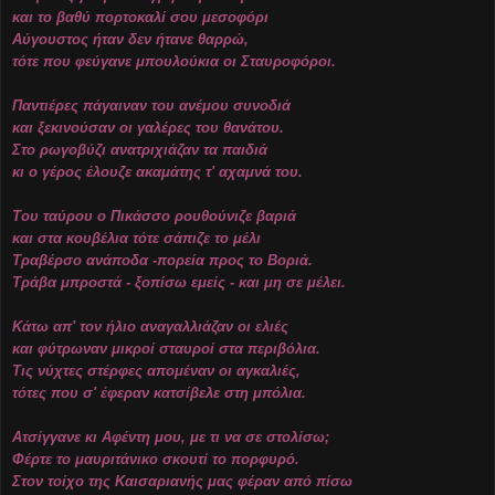
και το βαθύ πορτοκαλί σου μεσοφόρι
Αύγουστος ήταν δεν ήτανε θαρρώ,
τότε που φεύγανε μπουλούκια οι Σταυροφόροι.
Παντιέρες πάγαιναν του ανέμου συνοδιά
και ξεκινούσαν οι γαλέρες του θανάτου.
Στο ρωγοβύζι ανατριχιάζαν τα παιδιά
κι ο γέρος έλουζε ακαμάτης τ' αχαμνά του.
Του ταύρου ο Πικάσσο ρουθούνιζε βαριά
και στα κουβέλια τότε σάπιζε το μέλι
Τραβέρσο ανάποδα -πορεία προς το Βοριά.
Τράβα μπροστά - ξοπίσω εμείς - και μη σε μέλει.
Κάτω απ' τον ήλιο αναγαλλιάζαν οι ελιές
και φύτρωναν μικροί σταυροί στα περιβόλια.
Τις νύχτες στέρφες απομέναν οι αγκαλιές,
τότες που σ' έφεραν κατσίβελε στη μπόλια.
Ατσίγγανε κι Αφέντη μου, με τι να σε στολίσω;
Φέρτε το μαυριτάνικο σκουτί το πορφυρό.
Στον τοίχο της Καισαριανής μας φέραν από πίσω